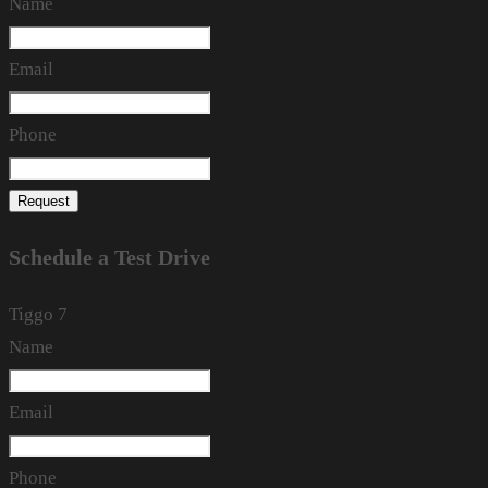
Name
Email
Phone
Request
Schedule a Test Drive
Tiggo 7
Name
Email
Phone