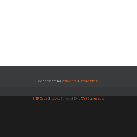
Работает на
Nirvana
&
WordPress.
PHP Code Snippets
Powered By :
XYZScripts.com