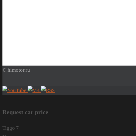
© himotor.ru
Request car price
Tiggo 7