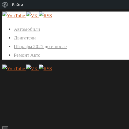
О
Войти
WordPress
Перейти
к
Автомобили
содержимому
Двигатели
Штрафы 2025 до и после
Ремонт Авто