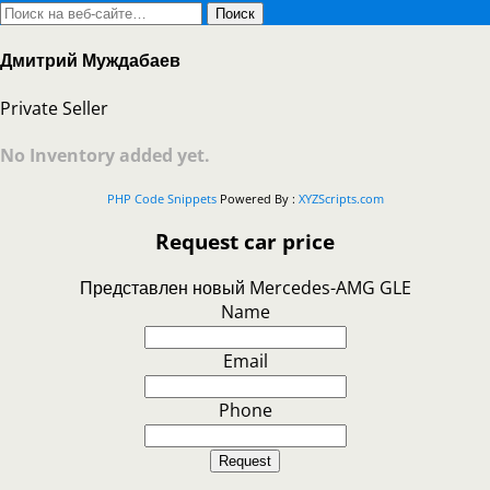
Дмитрий Муждабаев
Private Seller
No Inventory added yet.
PHP Code Snippets
Powered By :
XYZScripts.com
Request car price
Представлен новый Mercedes-AMG GLE
Name
Email
Phone
Request