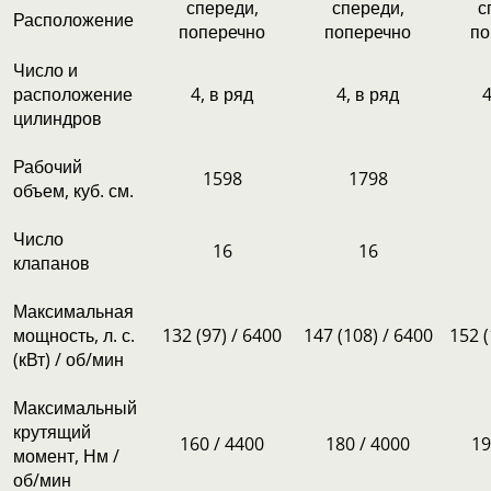
спереди,
спереди,
с
Расположение
поперечно
поперечно
по
Число и
расположение
4, в ряд
4, в ряд
4
цилиндров
Рабочий
1598
1798
объем, куб. см.
Число
16
16
клапанов
Максимальная
мощность, л. с.
132 (97) / 6400
147 (108) / 6400
152 (
(кВт) / об/мин
Максимальный
крутящий
160 / 4400
180 / 4000
19
момент, Нм /
об/мин