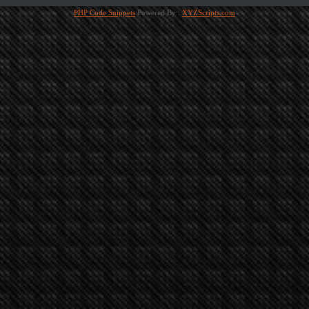
PHP Code Snippets
Powered By :
XYZScripts.com