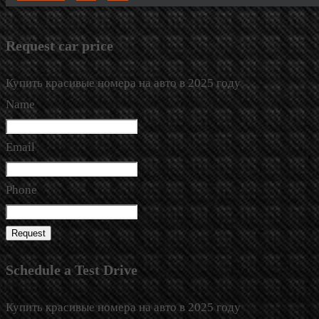
Request car price
Купить красивые номера на авто в 2025 году
Name
Email
Phone
Request
Schedule a Test Drive
Купить красивые номера на авто в 2025 году