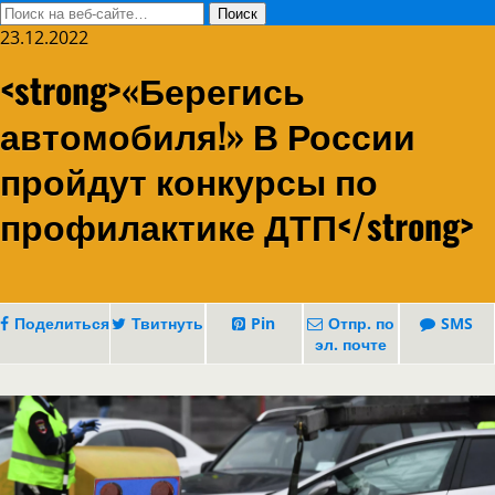
23.12.2022
<strong>«Берегись
автомобиля!» В России
пройдут конкурсы по
профилактике ДТП</strong>
Поделиться
Твитнуть
Pin
Отпр. по
SMS
эл. почте