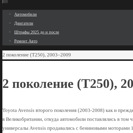
Перейти
Автомобили
к
Двигатели
содержимому
Штрафы 2025 до и после
Ремонт Авто
Главная
2 поколение (T250), 2003–2009
2 поколение (T250), 2
Toyota Avensis второго поколения (2003-2008) как и прежд
в Великобритании, откуда автомобили поставлялись в том ч
универсалы Avensis продавались с бениновыми моторами 1,8 л