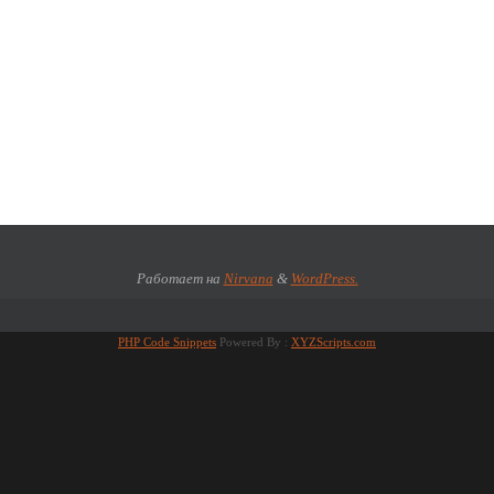
Работает на
Nirvana
&
WordPress.
PHP Code Snippets
Powered By :
XYZScripts.com