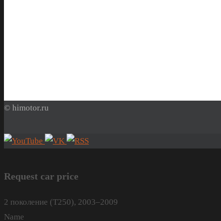
© himotor.ru
Request car price
2 поколение (T250), 2003–2009
Name