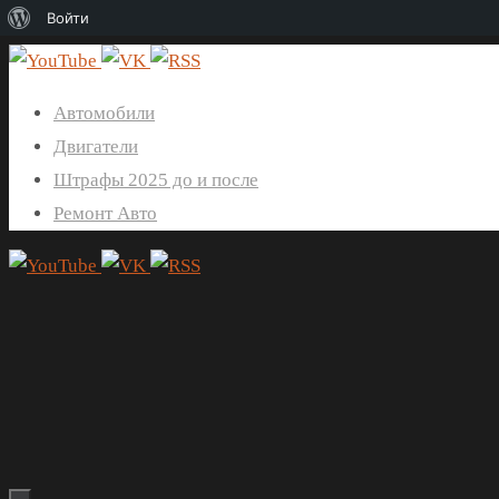
О
Войти
WordPress
Перейти
к
Автомобили
содержимому
Двигатели
Штрафы 2025 до и после
Ремонт Авто