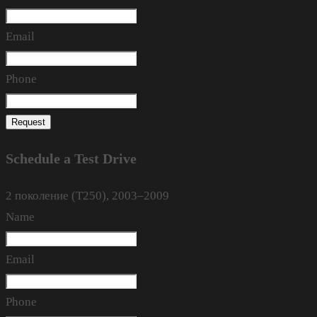
Email
Phone
Request
Schedule a Test Drive
2 поколение (T250), 2003–2009
Name
Email
Phone