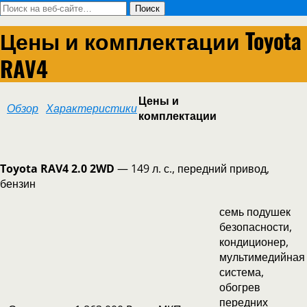
Цены и комплектации Toyota
RAV4
Цены и
Обзор
Характеристики
комплектации
Toyota RAV4 2.0 2WD
— 149 л. с., передний привод,
бензин
семь подушек
безопасности,
кондиционер,
мультимедийная
система,
обогрев
передних