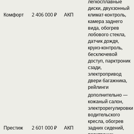
легкосплавные
диски, двухзонный
Комфорт
2 406 000 ₽
АКП
климат-контроль,
камера заднего
вида, обогрев
лобового стекла,
датчик дождя,
круиз-контроль,
бесключевой
доступ, парктроник
сзади,
электропривод
двери багажника,
рейлинги
дополнительно —
кожаный салон,
электрорегулировки
водительского
кресла, обогрев
Престиж
2 601 000 ₽
АКП
задних сидений,