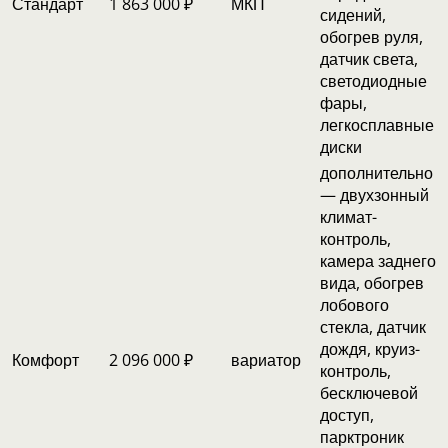
Стандарт
1 863 000 ₽
МКП
сидений,
обогрев руля,
датчик света,
светодиодные
фары,
легкосплавные
диски
дополнительно
— двухзонный
климат-
контроль,
камера заднего
вида, обогрев
лобового
стекла, датчик
дождя, круиз-
Комфорт
2 096 000 ₽
вариатор
контроль,
бесключевой
доступ,
парктроник