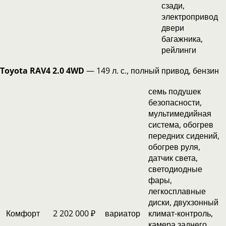
сзади,
электропривод
двери
багажника,
рейлинги
Toyota RAV4 2.0 4WD
— 149 л. с., полный привод, бензин
семь подушек
безопасности,
мультимедийная
система, обогрев
передних сидений,
обогрев руля,
датчик света,
светодиодные
фары,
легкосплавные
диски, двухзонный
Комфорт
2 202 000 ₽
вариатор
климат-контроль,
камера заднего