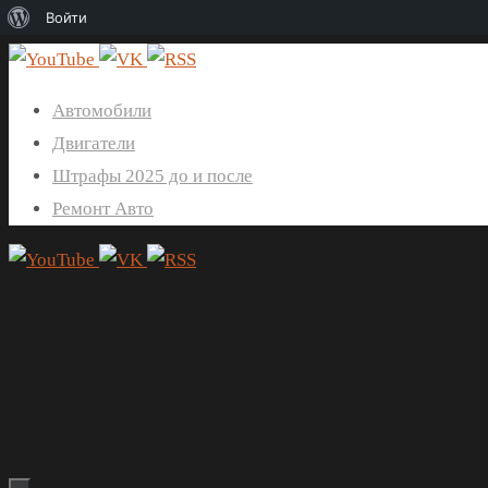
О
Войти
WordPress
Перейти
к
Автомобили
содержимому
Двигатели
Штрафы 2025 до и после
Ремонт Авто