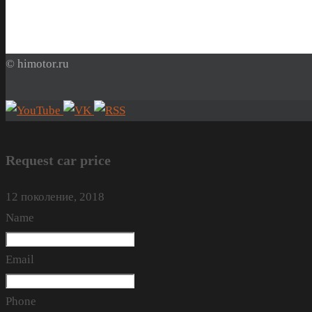
© himotor.ru
Request car price
12 поколение, 2018
Name
Email
Phone