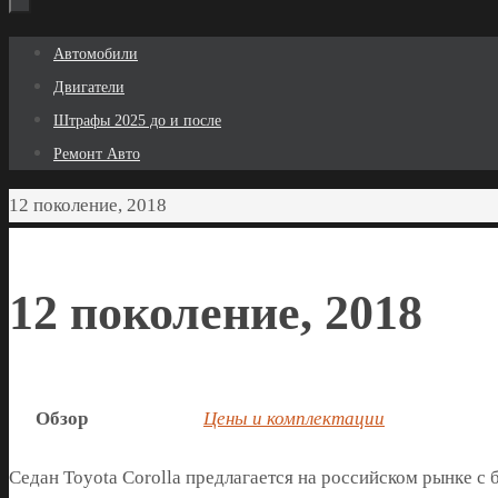
Перейти
Автомобили
к
Двигатели
содержимому
Штрафы 2025 до и после
Ремонт Авто
Главная
12 поколение, 2018
12 поколение, 2018
Обзор
Цены и комплектации
Седан Toyota Corolla предлагается на российском рынке с 