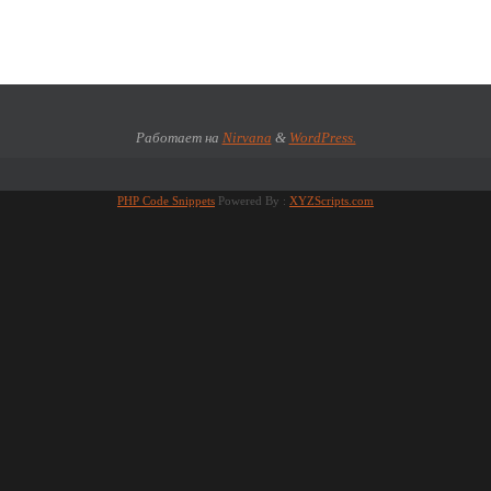
Работает на
Nirvana
&
WordPress.
PHP Code Snippets
Powered By :
XYZScripts.com