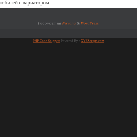
мобилей с вариатором
Работает на
Nirvana
&
WordPress.
PHP Code Snippets
Powered By :
XYZScripts.com