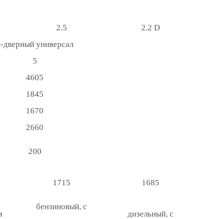
2.5
2.2 D
5-дверный универсал
5
4605
1845
1670
2660
200
1715
1685
бензиновый, с
м
дизельный, с