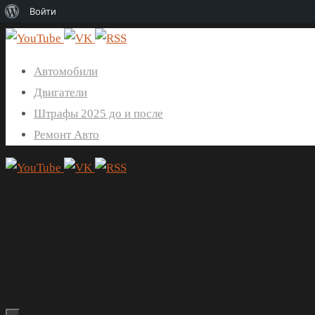
О
Войти
WordPress
Перейти
к
Автомобили
содержимому
Двигатели
Штрафы 2025 до и после
Ремонт Авто