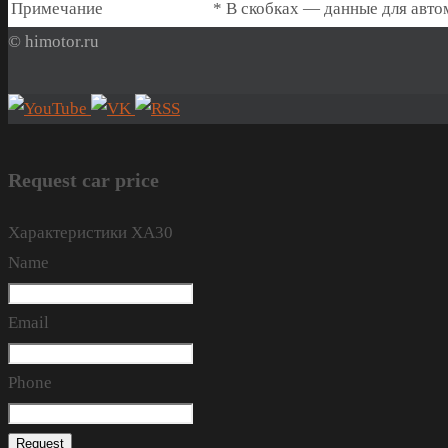
Примечание
* В скобках — данные для авто
© himotor.ru
Request car price
Характеристики XA30
Name
Email
Phone
Request